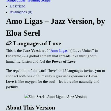
Terapêuticas
,
Healing Songs
Jazz
Descrição
Version
Avaliações (0)
Amo Ligas – Jazz Version, by
Eloa Serel
42 Languages of Love
This is the
Jazz Version
of “
Amo Ligas
” (“Love Unites” in
Esperanto) – a global anthem that spreads love throughout
humanity. Listen and feel the
Power of Love
.
The repetition of the word “love” in 42 languages invites you to
connect with one of humanity’s greatest experiences:
Love
.
Love is like oxygen for the soul—let it breathe naturally and
joyfully.
About This Version