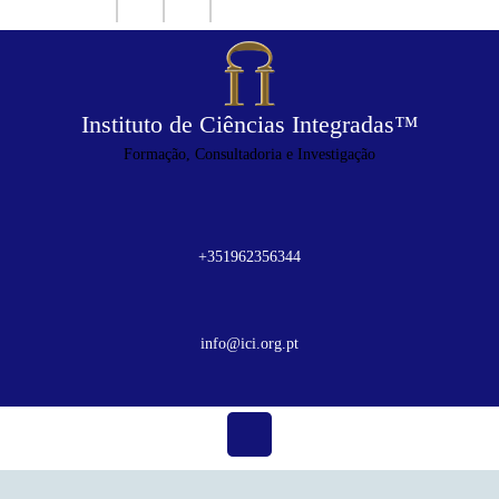
Skip
Instagram
Twitter
Tumblr
Facebook
to
content
Instituto de Ciências Integradas™
Formação, Consultadoria e Investigação
+351962356344
+351962356344
info@ici.org.pt
info@ici.org.pt
Open