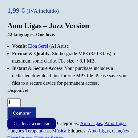
1,99
€
(IVA incluído)
Amo Ligas – Jazz Version
42 languages. One love.
Vocals
:
Eloa Serel
(AI Artist).
Format & Quality
: Studio-grade MP3 (320 Kbps) for
maximum sonic clarity. File size: ~8.1 MB.
Instant & Secure Access
: Your purchase includes a
dedicated download link for one MP3 file. Please save your
files to a secure device for permanent access.
Disponível
Quantidade
de
Comprar
Amo
Categorias:
Amo Ligas
,
Amo Ligas
,
Ligas
Continuar a comprar
Canções Terapêuticas
,
Música
Etiquetas:
Amo Ligas
,
Canções
–