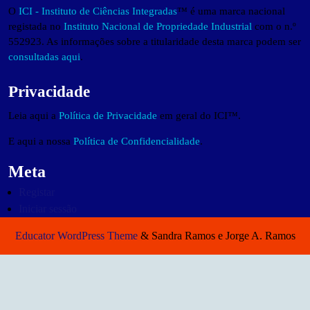
O
ICI - Instituto de Ciências Integradas
™ é uma marca nacional
registada no
Instituto Nacional de Propriedade Industrial
com o n.º
552923. As informações sobre a titularidade desta marca podem ser
consultadas aqui
.
Privacidade
Leia aqui a
Política de Privacidade
em geral do ICI™.
E aqui a nossa
Política de Confidencialidade
.
Meta
Registar
Iniciar sessão
Educator WordPress Theme
& Sandra Ramos e Jorge A. Ramos