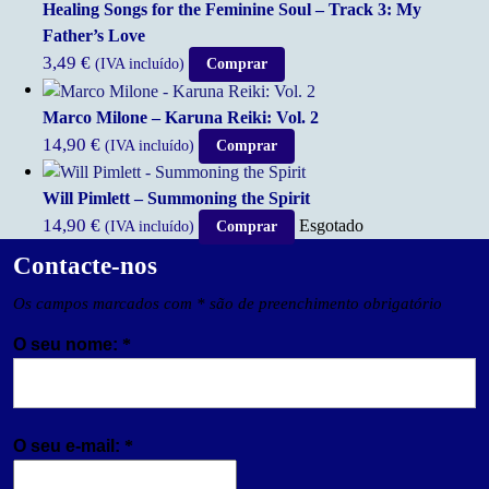
Healing Songs for the Feminine Soul – Track 3: My
Father’s Love
3,49
€
(IVA incluído)
Comprar
Marco Milone – Karuna Reiki: Vol. 2
14,90
€
(IVA incluído)
Comprar
Will Pimlett – Summoning the Spirit
14,90
€
Esgotado
(IVA incluído)
Comprar
Contacte-nos
Os campos marcados com * são de preenchimento obrigatório
O seu nome:
*
O seu e-mail:
*