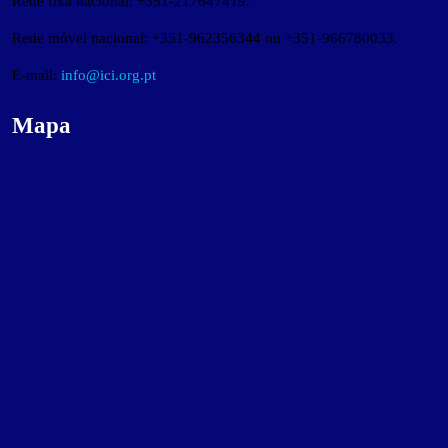
Rede fixa nacional: +351-217647419.
Rede móvel nacional: +351-962356344 ou +351-966780033.
E-mail:
info@ici.org.pt
Mapa