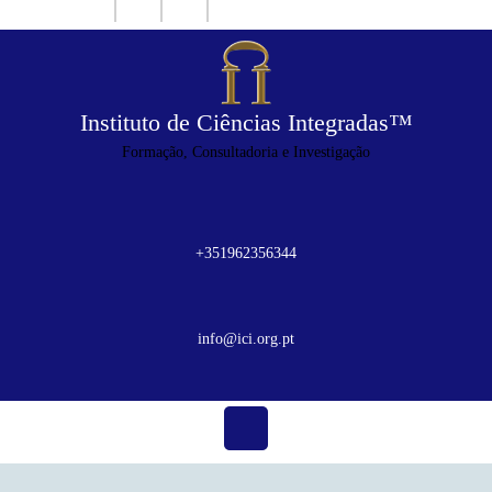
Skip
Instagram
Twitter
Tumblr
Facebook
to
content
Instituto de Ciências Integradas™
Formação, Consultadoria e Investigação
+351962356344
+351962356344
info@ici.org.pt
info@ici.org.pt
Open